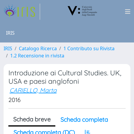
IRIS
IRIS
Catalogo Ricerca
1 Contributo su Rivista
1.2 Recensione in rivista
Introduzione ai Cultural Studies. UK,
USA e paesi anglofoni
CARIELLO, Marta
2016
Scheda breve
Scheda completa
Scheda completa (DC)