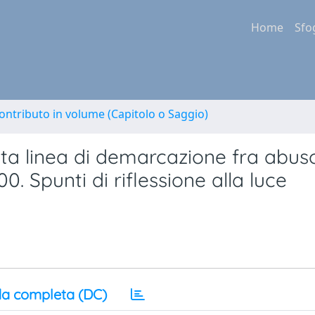
Home
Sfo
ontributo in volume (Capitolo o Saggio)
tta linea di demarcazione fra abus
00. Spunti di riflessione alla luce
a completa (DC)