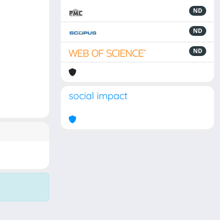
ND
ND
ND
social impact