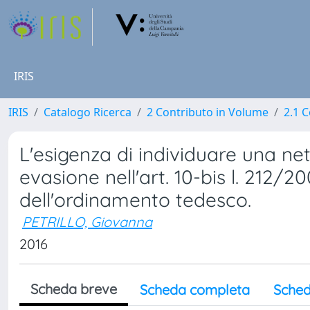
IRIS
IRIS
Catalogo Ricerca
2 Contributo in Volume
2.1 C
L'esigenza di individuare una ne
evasione nell'art. 10-bis l. 212/20
dell'ordinamento tedesco.
PETRILLO, Giovanna
2016
Scheda breve
Scheda completa
Sched