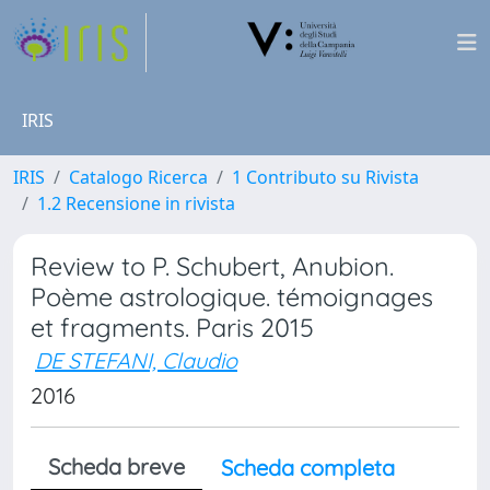
IRIS
IRIS
Catalogo Ricerca
1 Contributo su Rivista
1.2 Recensione in rivista
Review to P. Schubert, Anubion.
Poème astrologique. témoignages
et fragments. Paris 2015
DE STEFANI, Claudio
2016
Scheda breve
Scheda completa