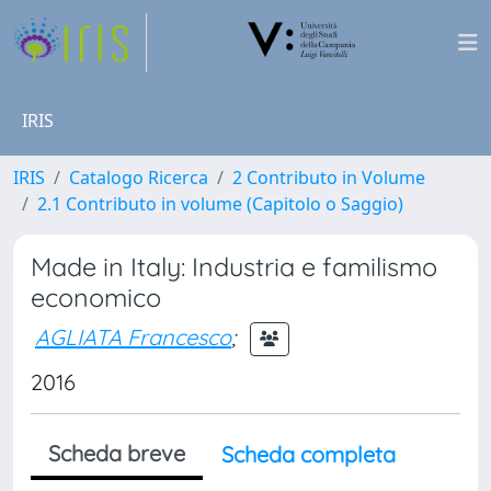
IRIS
IRIS
Catalogo Ricerca
2 Contributo in Volume
2.1 Contributo in volume (Capitolo o Saggio)
Made in Italy: Industria e familismo
economico
AGLIATA Francesco
;
2016
Scheda breve
Scheda completa