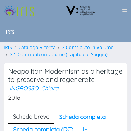
IRIS
IRIS
Catalogo Ricerca
2 Contributo in Volume
2.1 Contributo in volume (Capitolo o Saggio)
Neapolitan Modernism as a heritage
to preserve and regenerate
INGROSSO, Chiara
2016
Scheda breve
Scheda completa
Scheda completa (DC)