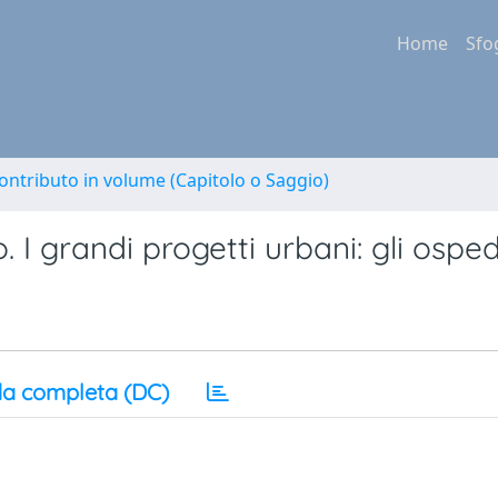
Home
Sfo
ontributo in volume (Capitolo o Saggio)
I grandi progetti urbani: gli osped
a completa (DC)