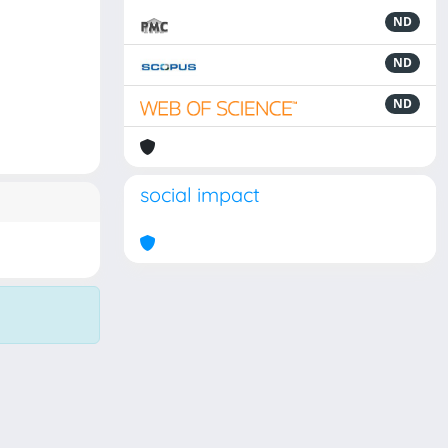
ND
ND
ND
social impact