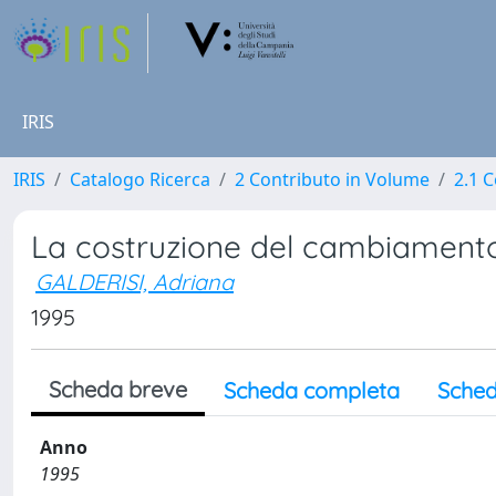
IRIS
IRIS
Catalogo Ricerca
2 Contributo in Volume
2.1 C
La costruzione del cambiamento. 
GALDERISI, Adriana
1995
Scheda breve
Scheda completa
Sched
Anno
1995