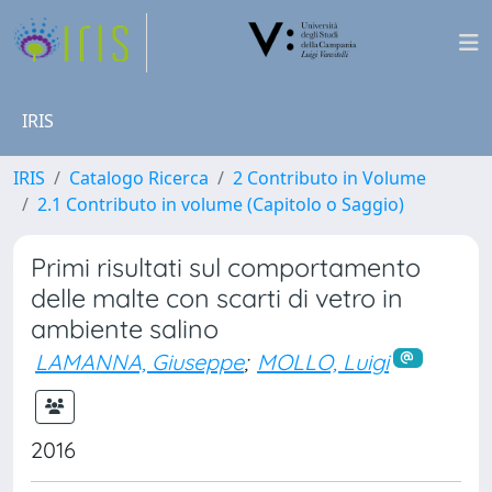
IRIS
IRIS
Catalogo Ricerca
2 Contributo in Volume
2.1 Contributo in volume (Capitolo o Saggio)
Primi risultati sul comportamento
delle malte con scarti di vetro in
ambiente salino
LAMANNA, Giuseppe
;
MOLLO, Luigi
2016