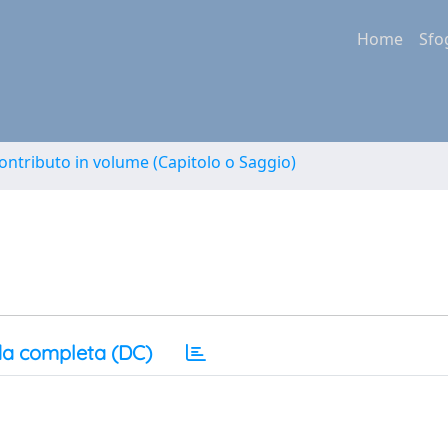
Home
Sfo
ontributo in volume (Capitolo o Saggio)
a completa (DC)