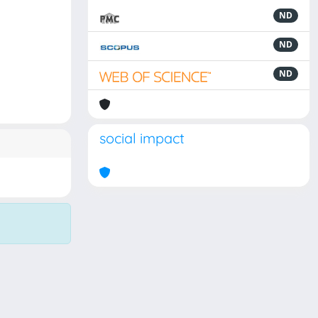
ND
ND
ND
social impact