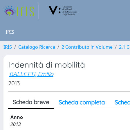
IRIS
IRIS
Catalogo Ricerca
2 Contributo in Volume
2.1 C
Indennità di mobilità
BALLETTI, Emilio
2013
Scheda breve
Scheda completa
Sched
Anno
2013