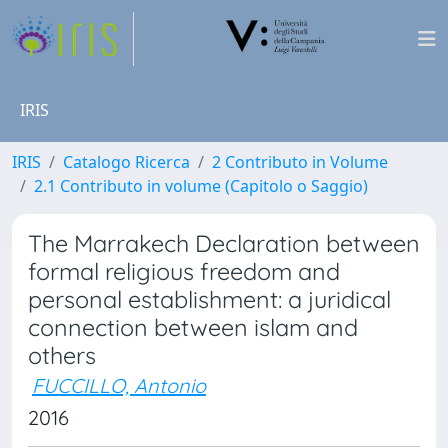
IRIS
IRIS
Catalogo Ricerca
2 Contributo in Volume
2.1 Contributo in volume (Capitolo o Saggio)
The Marrakech Declaration between
formal religious freedom and
personal establishment: a juridical
connection between islam and
others
FUCCILLO, Antonio
2016