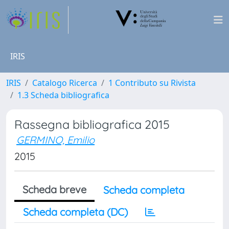
IRIS
IRIS
Catalogo Ricerca
1 Contributo su Rivista
1.3 Scheda bibliografica
Rassegna bibliografica 2015
GERMINO, Emilio
2015
Scheda breve
Scheda completa
Scheda completa (DC)