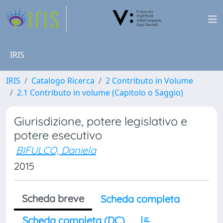
IRIS
IRIS
Catalogo Ricerca
2 Contributo in Volume
2.1 Contributo in volume (Capitolo o Saggio)
Giurisdizione, potere legislativo e
potere esecutivo
BIFULCO, Daniela
2015
Scheda breve
Scheda completa
Scheda completa (DC)