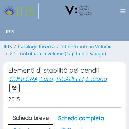
IRIS
IRIS
Catalogo Ricerca
2 Contributo in Volume
2.1 Contributo in volume (Capitolo o Saggio)
Elementi di stabilità dei pendii
COMEGNA, Luca
;
PICARELLI, Luciano
;
2015
Scheda breve
Scheda completa