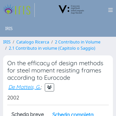
IRIS
IRIS
Catalogo Ricerca
2 Contributo in Volume
2.1 Contributo in volume (Capitolo o Saggio)
On the efficacy of design methods
for steel moment resisting frames
according to Eurocode
De Matteis, G.
;
2002
Scheda breve
Scheda completa