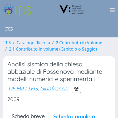
IRIS
IRIS
Catalogo Ricerca
2 Contributo in Volume
2.1 Contributo in volume (Capitolo o Saggio)
Analisi sismica della chiesa
abbaziale di Fossanova mediante
modelli numerici e sperimentali
DE MATTEIS, Gianfranco
;
2009
Scheda breve
Scheda completa