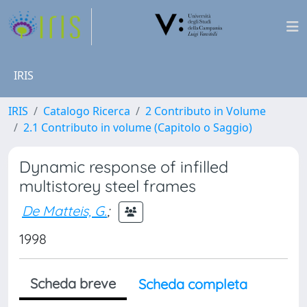
IRIS
IRIS
Catalogo Ricerca
2 Contributo in Volume
2.1 Contributo in volume (Capitolo o Saggio)
Dynamic response of infilled
multistorey steel frames
De Matteis, G.
;
1998
Scheda breve
Scheda completa