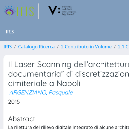
IRIS
IRIS
Catalogo Ricerca
2 Contributo in Volume
2.1 C
Il Laser Scanning dell’architett
documentaria” di discretizzazione 
cimiteriale a Napoli
ARGENZIANO, Pasquale
2015
Abstract
La rilettura del rilievo digitale integrato di alcune arch