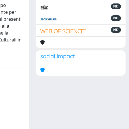
mpo
ND
ante per
ND
ni presenti
 alla
ND
ella
ulturali in
social impact