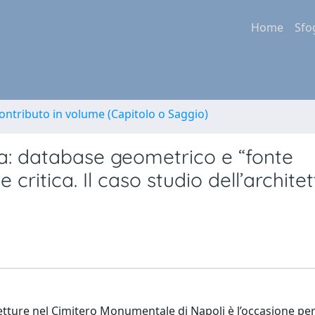
Home
Sfo
ontributo in volume (Capitolo o Saggio)
ura: database geometrico e “fonte
critica. Il caso studio dell’archite
itetture nel Cimitero Monumentale di Napoli è l’occasione per