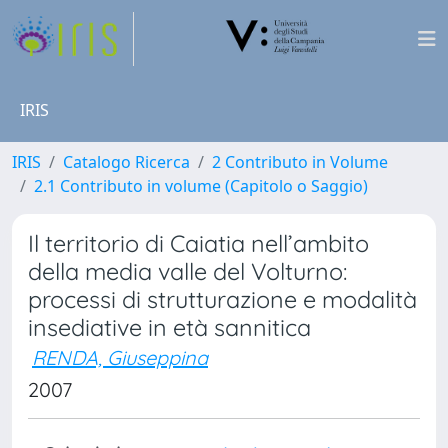
IRIS
IRIS
Catalogo Ricerca
2 Contributo in Volume
2.1 Contributo in volume (Capitolo o Saggio)
Il territorio di Caiatia nell’ambito
della media valle del Volturno:
processi di strutturazione e modalità
insediative in età sannitica
RENDA, Giuseppina
2007