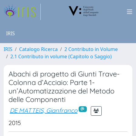
IRIS
IRIS
Catalogo Ricerca
2 Contributo in Volume
2.1 Contributo in volume (Capitolo o Saggio)
Abachi di progetto di Giunti Trave-
Colonna d’Acciaio: Parte 1-
un’Automatizzazione del Metodo
delle Componenti
DE MATTEIS, Gianfranco
2015