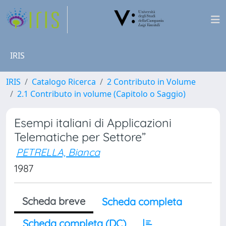
IRIS
IRIS
Catalogo Ricerca
2 Contributo in Volume
2.1 Contributo in volume (Capitolo o Saggio)
Esempi italiani di Applicazioni
Telematiche per Settore”
PETRELLA, Bianca
1987
Scheda breve
Scheda completa
Scheda completa (DC)