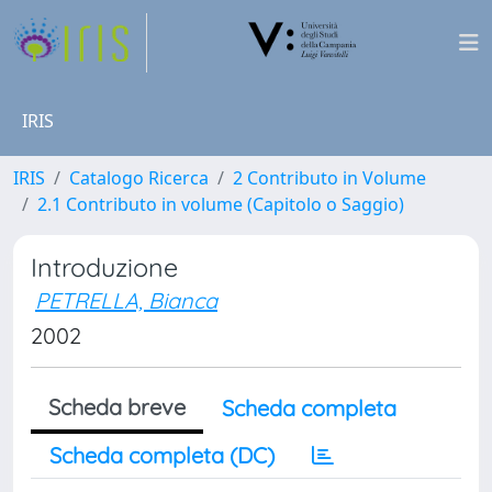
IRIS
IRIS
Catalogo Ricerca
2 Contributo in Volume
2.1 Contributo in volume (Capitolo o Saggio)
Introduzione
PETRELLA, Bianca
2002
Scheda breve
Scheda completa
Scheda completa (DC)