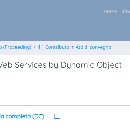
Home
Sfo
no (Proceeding)
4.1 Contributo in Atti di convegno
Web Services by Dynamic Object
a completa (DC)