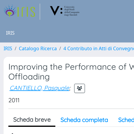
IRIS
IRIS
Catalogo Ricerca
4 Contributo in Atti di Conveg
Improving the Performance of 
Offloading
CANTIELLO, Pasquale
;
2011
Scheda breve
Scheda completa
Sched