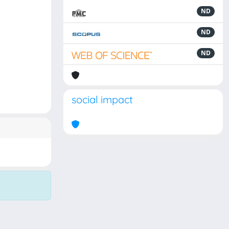
ND
ND
ND
social impact