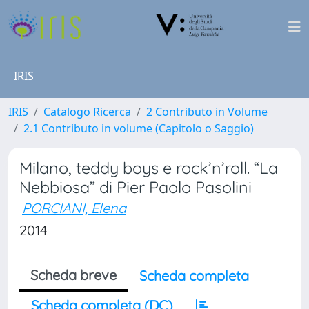
IRIS
IRIS
Catalogo Ricerca
2 Contributo in Volume
2.1 Contributo in volume (Capitolo o Saggio)
Milano, teddy boys e rock’n’roll. “La
Nebbiosa” di Pier Paolo Pasolini
PORCIANI, Elena
2014
Scheda breve
Scheda completa
Scheda completa (DC)