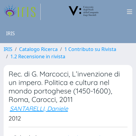
IRIS
IRIS
Catalogo Ricerca
1 Contributo su Rivista
1.2 Recensione in rivista
Rec. di G. Marcocci, L’invenzione di
un impero. Politica e cultura nel
mondo portoghese (1450-1600),
Roma, Carocci, 2011
SANTARELLI, Daniele
2012