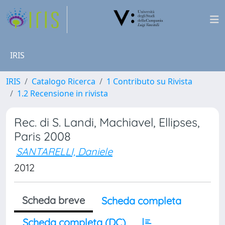
IRIS
IRIS
Catalogo Ricerca
1 Contributo su Rivista
1.2 Recensione in rivista
Rec. di S. Landi, Machiavel, Ellipses,
Paris 2008
SANTARELLI, Daniele
2012
Scheda breve
Scheda completa
Scheda completa (DC)