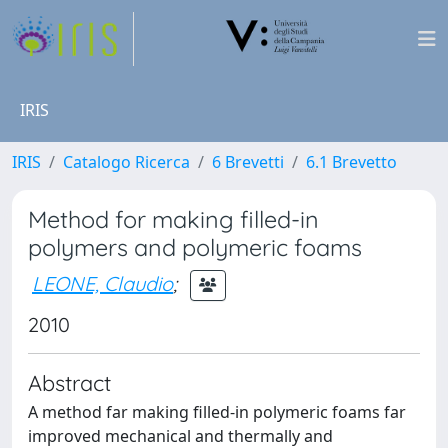
IRIS
IRIS
Catalogo Ricerca
6 Brevetti
6.1 Brevetto
Method for making filled-in
polymers and polymeric foams
LEONE, Claudio
;
2010
Abstract
A method far making filled-in polymeric foams far
improved mechanical and thermally and