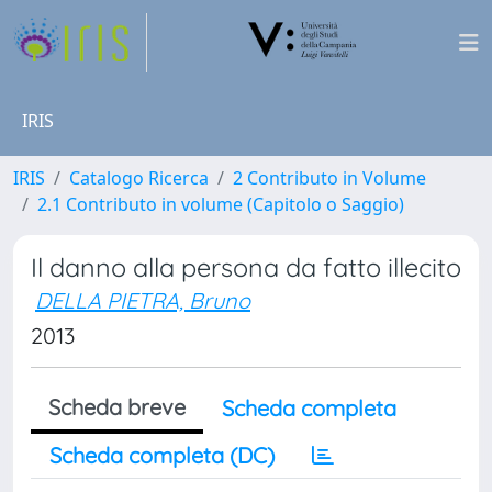
IRIS
IRIS
Catalogo Ricerca
2 Contributo in Volume
2.1 Contributo in volume (Capitolo o Saggio)
Il danno alla persona da fatto illecito
DELLA PIETRA, Bruno
2013
Scheda breve
Scheda completa
Scheda completa (DC)