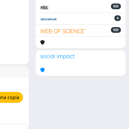
ND
4
ND
social impact
una copia