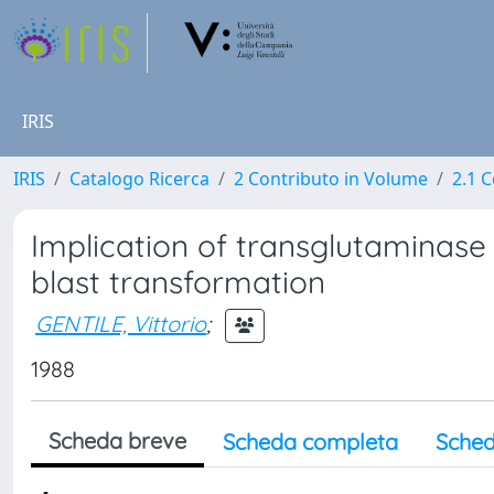
IRIS
IRIS
Catalogo Ricerca
2 Contributo in Volume
2.1 C
Implication of transglutaminas
blast transformation
GENTILE, Vittorio
;
1988
Scheda breve
Scheda completa
Sched