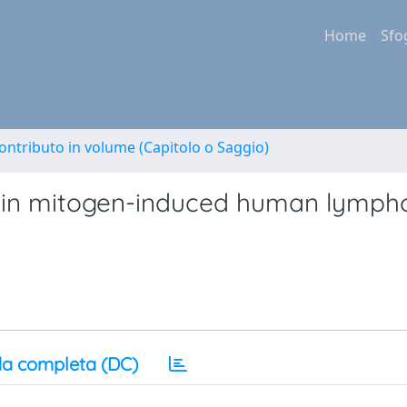
Home
Sfo
ontributo in volume (Capitolo o Saggio)
e in mitogen-induced human lymph
a completa (DC)