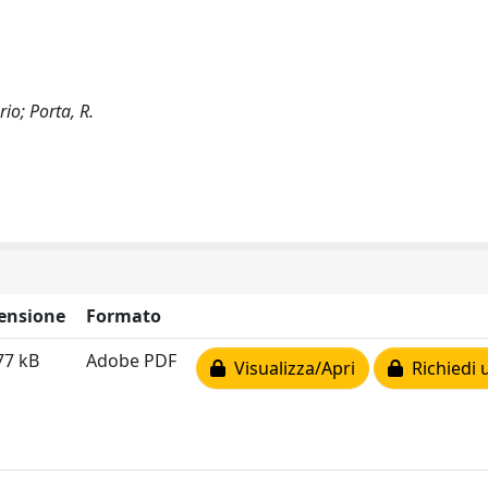
io; Porta, R.
ensione
Formato
77 kB
Adobe PDF
Visualizza/Apri
Richiedi 