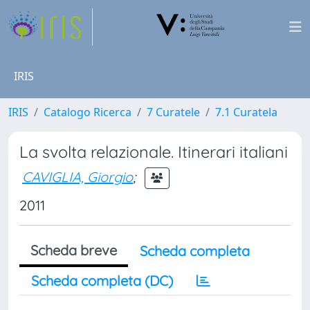
IRIS
IRIS
Catalogo Ricerca
7 Curatele
7.1 Curatela
La svolta relazionale. Itinerari italiani
CAVIGLIA, Giorgio
;
2011
Scheda breve
Scheda completa
Scheda completa (DC)