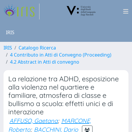
IRIS
IRIS
Catalogo Ricerca
4 Contributo in Atti di Convegno (Proceeding)
4.2 Abstract in Atti di convegno
La relazione tra ADHD, esposizione
alla violenza nel quartiere e
familiare, atmosfera di classe e
bullismo a scuola: effetti unici e di
interazione
AFFUSO, Gaetana
;
MARCONE,
Roberto
;
BACCHINI, Dario