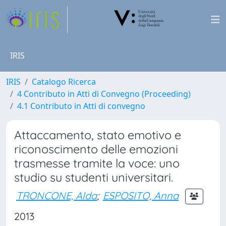
IRIS
IRIS
Catalogo Ricerca
4 Contributo in Atti di Convegno (Proceeding)
4.1 Contributo in Atti di convegno
Attaccamento, stato emotivo e
riconoscimento delle emozioni
trasmesse tramite la voce: uno
studio su studenti universitari.
TRONCONE, Alda
;
ESPOSITO, Anna
2013