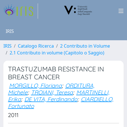
IRIS
IRIS
Catalogo Ricerca
2 Contributo in Volume
2.1 Contributo in volume (Capitolo o Saggio)
TRASTUZUMAB RESISTANCE IN
BREAST CANCER
MORGILLO, Floriana
;
ORDITURA,
Michele
;
TROIANI, Teresa
;
MARTINELLI,
Erika
;
DE VITA, Ferdinando
;
CIARDIELLO,
Fortunato
2011