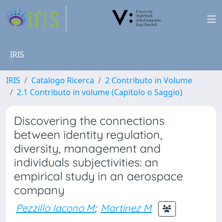
IRIS
IRIS
Catalogo Ricerca
2 Contributo in Volume
2.1 Contributo in volume (Capitolo o Saggio)
Discovering the connections
between identity regulation,
diversity, management and
individuals subjectivities: an
empirical study in an aerospace
company
Pezzillo Iacono M
;
Martinez M