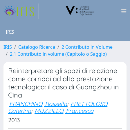
IRIS
IRIS
Catalogo Ricerca
2 Contributo in Volume
2.1 Contributo in volume (Capitolo o Saggio)
Reinterpretare gli spazi di relazione
come corridoi ad alta prestazione
tecnologica: il caso di Guangzhou in
Cina
FRANCHINO, Rossella
;
FRETTOLOSO,
Caterina
;
MUZZILLO, Francesca
2013