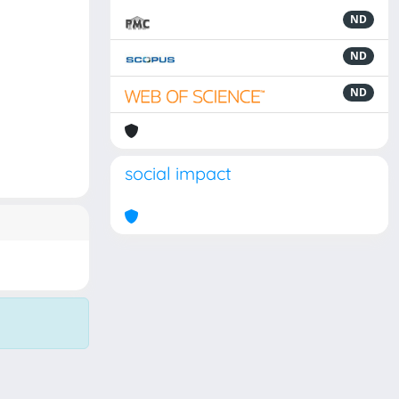
ND
ND
ND
social impact