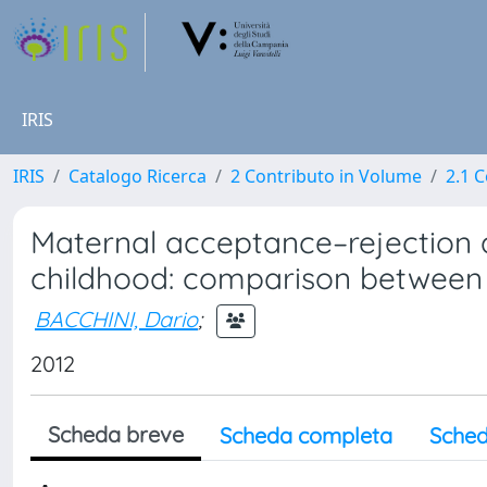
IRIS
IRIS
Catalogo Ricerca
2 Contributo in Volume
2.1 C
Maternal acceptance–rejection 
childhood: comparison between 
BACCHINI, Dario
;
2012
Scheda breve
Scheda completa
Sched