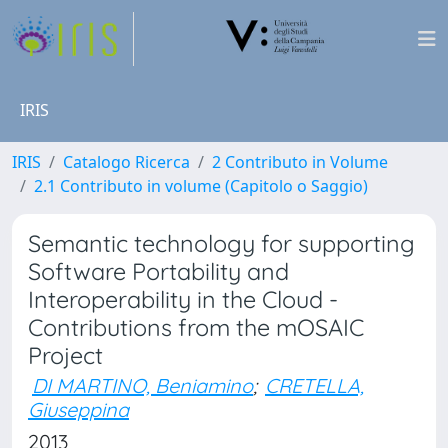
IRIS
IRIS
Catalogo Ricerca
2 Contributo in Volume
2.1 Contributo in volume (Capitolo o Saggio)
Semantic technology for supporting
Software Portability and
Interoperability in the Cloud -
Contributions from the mOSAIC
Project
DI MARTINO, Beniamino
;
CRETELLA,
Giuseppina
2013