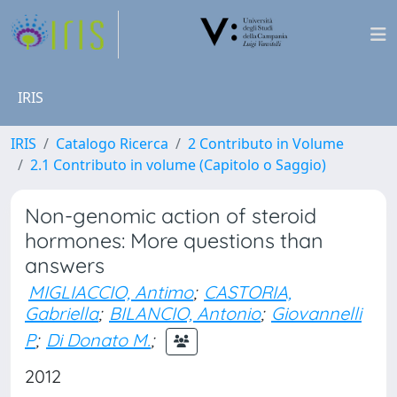
IRIS
IRIS
Catalogo Ricerca
2 Contributo in Volume
2.1 Contributo in volume (Capitolo o Saggio)
Non-genomic action of steroid
hormones: More questions than
answers
MIGLIACCIO, Antimo
;
CASTORIA,
Gabriella
;
BILANCIO, Antonio
;
Giovannelli
P
;
Di Donato M.
;
2012