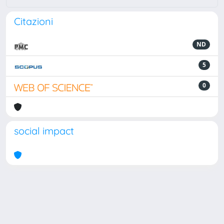
Citazioni
ND
5
0
social impact
Powered by
IRIS
-
about IRIS
-