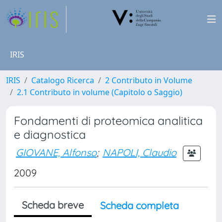
IRIS
IRIS
Catalogo Ricerca
2 Contributo in Volume
2.1 Contributo in volume (Capitolo o Saggio)
Fondamenti di proteomica analitica
e diagnostica
GIOVANE, Alfonso
;
NAPOLI, Claudio
2009
Scheda breve
Scheda completa