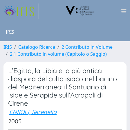
IRIS
IRIS
Catalogo Ricerca
2 Contributo in Volume
2.1 Contributo in volume (Capitolo o Saggio)
L’Egitto, la Libia e la più antica
diaspora del culto isiaco nel bacino
del Mediterraneo: il Santuario di
Iside e Serapide sull’Acropoli di
Cirene
ENSOLI, Serenella
2005