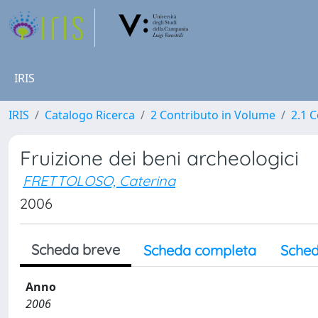
IRIS
IRIS
Catalogo Ricerca
2 Contributo in Volume
2.1 C
Fruizione dei beni archeologici
FRETTOLOSO, Caterina
2006
Scheda breve
Scheda completa
Sched
Anno
2006