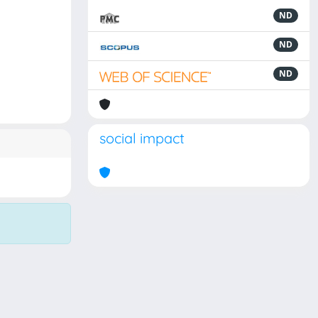
ND
ND
ND
social impact