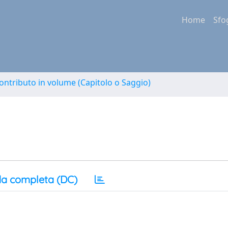
Home
Sfo
ontributo in volume (Capitolo o Saggio)
a completa (DC)