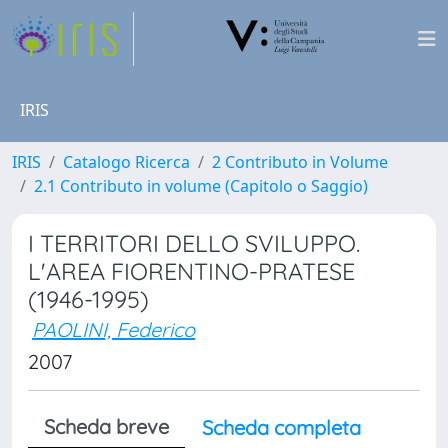
IRIS
IRIS
Catalogo Ricerca
2 Contributo in Volume
2.1 Contributo in volume (Capitolo o Saggio)
I TERRITORI DELLO SVILUPPO.
L'AREA FIORENTINO-PRATESE
(1946-1995)
PAOLINI, Federico
2007
Scheda breve
Scheda completa