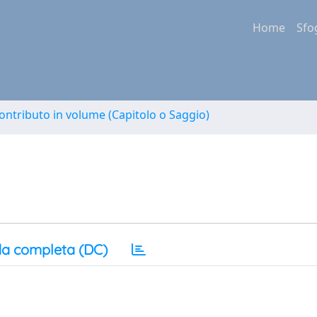
Home
Sfo
ontributo in volume (Capitolo o Saggio)
a completa (DC)