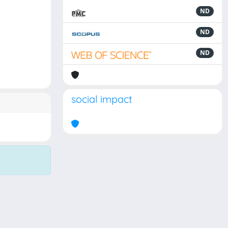
ND
ND
ND
social impact