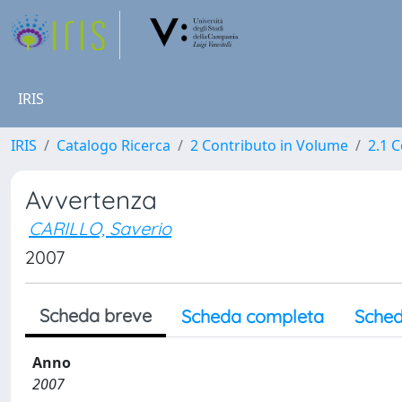
IRIS
IRIS
Catalogo Ricerca
2 Contributo in Volume
2.1 C
Avvertenza
CARILLO, Saverio
2007
Scheda breve
Scheda completa
Sched
Anno
2007