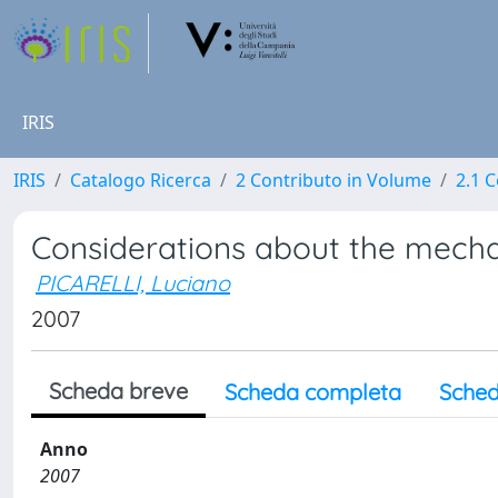
IRIS
IRIS
Catalogo Ricerca
2 Contributo in Volume
2.1 C
Considerations about the mechani
PICARELLI, Luciano
2007
Scheda breve
Scheda completa
Sched
Anno
2007