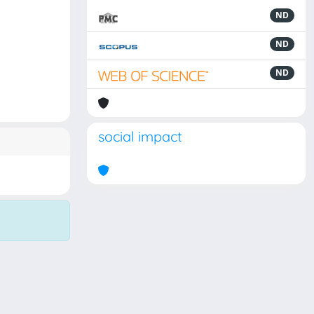
ND
ND
ND
social impact