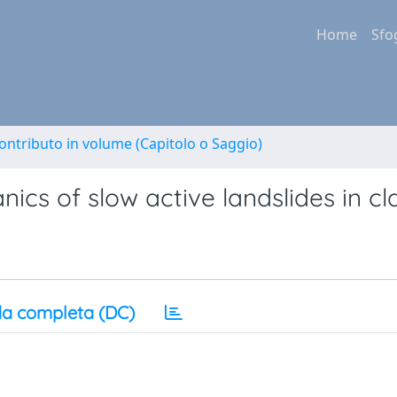
Home
Sfo
ontributo in volume (Capitolo o Saggio)
cs of slow active landslides in cl
a completa (DC)