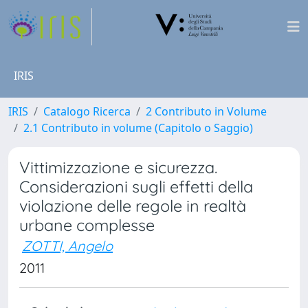
IRIS
IRIS
Catalogo Ricerca
2 Contributo in Volume
2.1 Contributo in volume (Capitolo o Saggio)
Vittimizzazione e sicurezza.
Considerazioni sugli effetti della
violazione delle regole in realtà
urbane complesse
ZOTTI, Angelo
2011