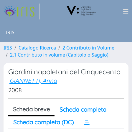
IRIS
IRIS
Catalogo Ricerca
2 Contributo in Volume
2.1 Contributo in volume (Capitolo o Saggio)
Giardini napoletani del Cinquecento
GIANNETTI, Anna
2008
Scheda breve
Scheda completa
Scheda completa (DC)