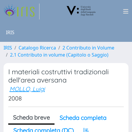
IRIS
IRIS
Catalogo Ricerca
2 Contributo in Volume
2.1 Contributo in volume (Capitolo o Saggio)
I materiali costruttivi tradizionali
dell'area aversana
MOLLO, Luigi
2008
Scheda breve
Scheda completa
Scheda completa (DC)