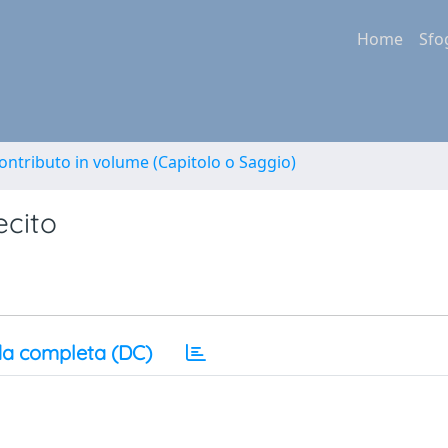
Home
Sfo
ontributo in volume (Capitolo o Saggio)
ecito
a completa (DC)