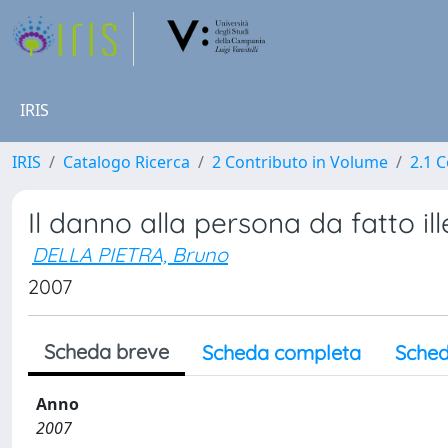
IRIS
IRIS
Catalogo Ricerca
2 Contributo in Volume
2.1 C
Il danno alla persona da fatto ill
DELLA PIETRA, Bruno
2007
Scheda breve
Scheda completa
Sched
Anno
2007