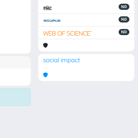
ND
ND
ND
social impact