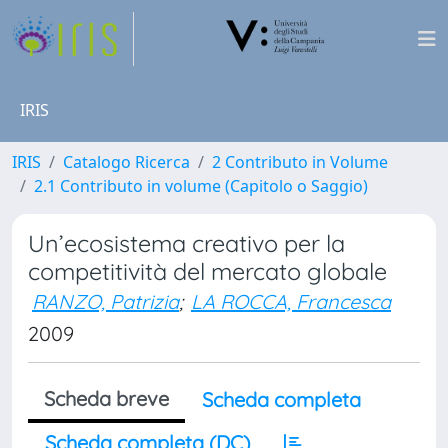
IRIS
IRIS
Catalogo Ricerca
2 Contributo in Volume
2.1 Contributo in volume (Capitolo o Saggio)
Un’ecosistema creativo per la
competitività del mercato globale
RANZO, Patrizia
;
LA ROCCA, Francesca
2009
Scheda breve
Scheda completa
Scheda completa (DC)