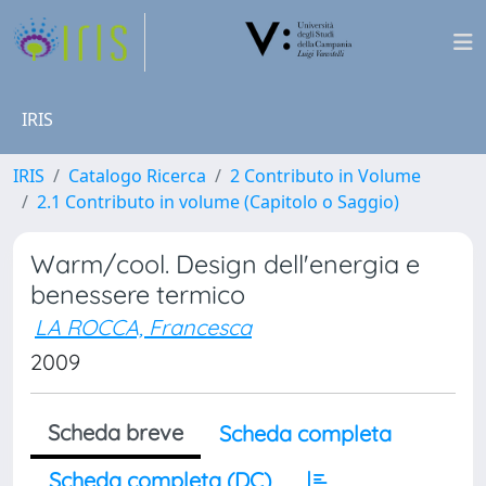
IRIS
IRIS
Catalogo Ricerca
2 Contributo in Volume
2.1 Contributo in volume (Capitolo o Saggio)
Warm/cool. Design dell'energia e
benessere termico
LA ROCCA, Francesca
2009
Scheda breve
Scheda completa
Scheda completa (DC)