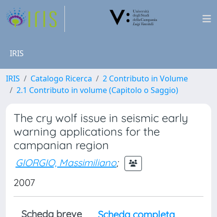
IRIS
IRIS
Catalogo Ricerca
2 Contributo in Volume
2.1 Contributo in volume (Capitolo o Saggio)
The cry wolf issue in seismic early
warning applications for the
campanian region
GIORGIO, Massimiliano
;
2007
Scheda breve
Scheda completa