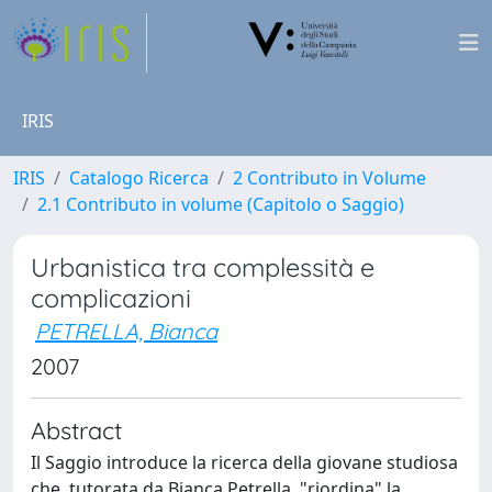
IRIS
IRIS
Catalogo Ricerca
2 Contributo in Volume
2.1 Contributo in volume (Capitolo o Saggio)
Urbanistica tra complessità e
complicazioni
PETRELLA, Bianca
2007
Abstract
Il Saggio introduce la ricerca della giovane studiosa
che, tutorata da Bianca Petrella, "riordina" la